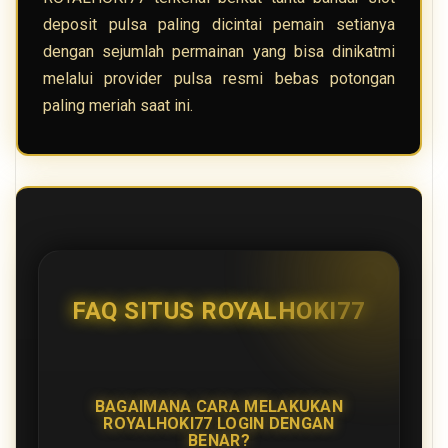
deposit pulsa paling dicintai pemain setianya
dengan sejumlah permainan yang bisa dinikatmi
melalui provider pulsa resmi bebas potongan
paling meriah saat ini.
FAQ SITUS ROYALHOKI77
BAGAIMANA CARA MELAKUKAN
ROYALHOKI77 LOGIN DENGAN
BENAR?