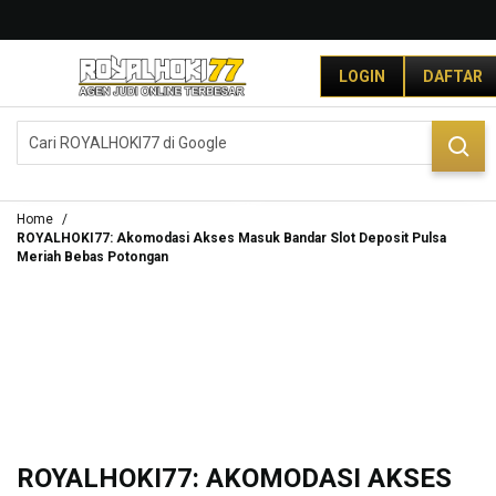
G
r
LOGIN
DAFTAR
a
t
i
DAFTAR
LOGIN
s
O
n
g
Home
k
ROYALHOKI77: Akomodasi Akses Masuk Bandar Slot Deposit Pulsa
Meriah Bebas Potongan
i
r
s
e
-
I
n
d
o
n
ROYALHOKI77: AKOMODASI AKSES
e