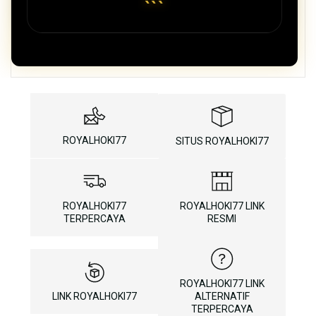
```
ROYALHOKI77
SITUS ROYALHOKI77
ROYALHOKI77
ROYALHOKI77 LINK
TERPERCAYA
RESMI
ROYALHOKI77 LINK
LINK ROYALHOKI77
ALTERNATIF
TERPERCAYA