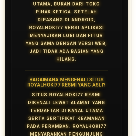
UTAMA, BUKAN DARI TOKO
PIHAK KETIGA. SETELAH
DIPASANG DI ANDROID,
ROYALHOKI77 VERSI APLIKASI
MENYAJIKAN LOBI DAN FITUR
YANG SAMA DENGAN VERSI WEB,
JADI TIDAK ADA BAGIAN YANG
HILANG.
BAGAIMANA MENGENALI SITUS
ROYALHOKI77 RESMI YANG ASLI?
SITUS ROYALHOKI77 RESMI
DIKENALI LEWAT ALAMAT YANG
TERDAFTAR DI KANAL UTAMA
SERTA SERTIFIKAT KEAMANAN
PADA PERAMBAN. ROYALHOKI77
MENYARANKAN PENGUNJUNG